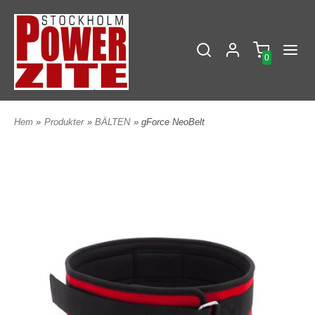
0
Hem
»
Produkter
»
BÄLTEN
» gForce NeoBelt