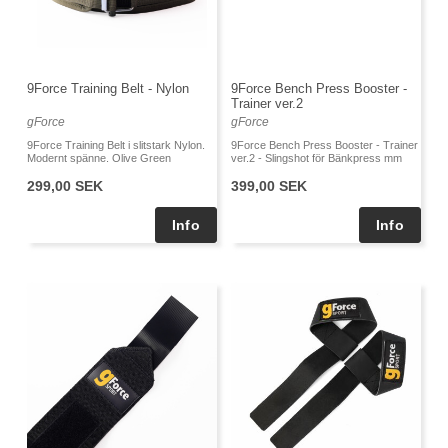
9Force Training Belt - Nylon
9Force Bench Press Booster -
Trainer ver.2
gForce
gForce
9Force Training Belt i slitstark Nylon.
9Force Bench Press Booster - Trainer
Modernt spänne. Olive Green
ver.2 - Slingshot för Bänkpress mm
299,00 SEK
399,00 SEK