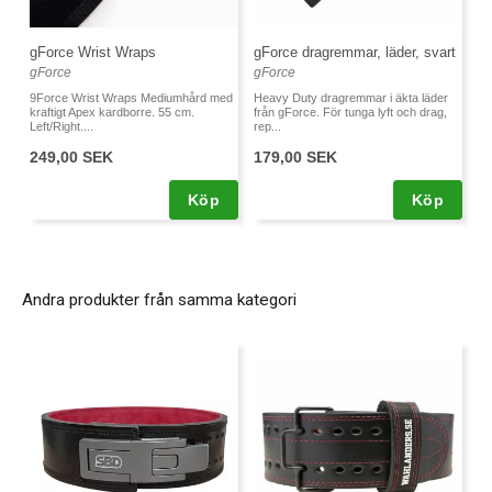
gForce Wrist Wraps
gForce dragremmar, läder, svart
gForce
gForce
9Force Wrist Wraps Mediumhård med
Heavy Duty dragremmar i äkta läder
kraftigt Apex kardborre. 55 cm.
från gForce. För tunga lyft och drag,
Left/Right....
rep...
249,00 SEK
179,00 SEK
Köp
Köp
Andra produkter från samma kategori