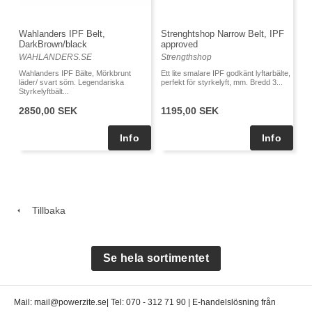
Wahlanders IPF Belt,
Strenghtshop Narrow Belt, IPF
DarkBrown/black
approved
WAHLANDERS.SE
Strengthshop
Wahlanders IPF Bälte, Mörkbrunt
Ett lite smalare IPF godkänt lyftarbälte,
läder/ svart söm. Legendariska
perfekt för styrkelyft, mm. Bredd 3...
Styrkelyftbält...
2850,00 SEK
1195,00 SEK
Tillbaka
Se hela sortimentet
Mail: mail@powerzite.se| Tel: 070 - 312 71 90 | E-handelslösning från