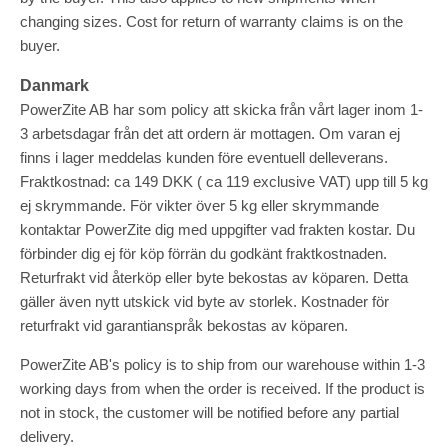
changing sizes. Cost for return of warranty claims is on the
buyer.
Danmark
PowerZite AB har som policy att skicka från vårt lager inom 1-
3 arbetsdagar från det att ordern är mottagen. Om varan ej
finns i lager meddelas kunden före eventuell delleverans.
Fraktkostnad: ca 149 DKK ( ca 119 exclusive VAT) upp till 5 kg
ej skrymmande. För vikter över 5 kg eller skrymmande
kontaktar PowerZite dig med uppgifter vad frakten kostar. Du
förbinder dig ej för köp förrän du godkänt fraktkostnaden.
Returfrakt vid återköp eller byte bekostas av köparen. Detta
gäller även nytt utskick vid byte av storlek. Kostnader för
returfrakt vid garantianspråk bekostas av köparen.
PowerZite AB's policy is to ship from our warehouse within 1-3
working days from when the order is received. If the product is
not in stock, the customer will be notified before any partial
delivery.