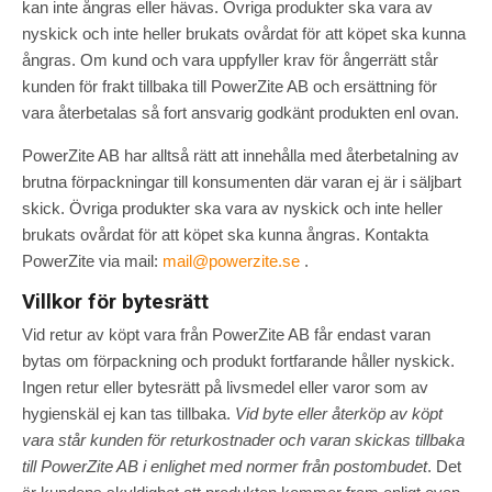
kan inte ångras eller hävas. Övriga produkter ska vara av
nyskick och inte heller brukats ovårdat för att köpet ska kunna
ångras. Om kund och vara uppfyller krav för ångerrätt står
kunden för frakt tillbaka till PowerZite AB och ersättning för
vara återbetalas så fort ansvarig godkänt produkten enl ovan.
PowerZite AB har alltså rätt att innehålla med återbetalning av
brutna förpackningar till konsumenten där varan ej är i säljbart
skick. Övriga produkter ska vara av nyskick och inte heller
brukats ovårdat för att köpet ska kunna ångras. Kontakta
PowerZite via mail:
mail@powerzite.se
.
Villkor för bytesrätt
Vid retur av köpt vara från PowerZite AB får endast varan
bytas om förpackning och produkt fortfarande håller nyskick.
Ingen retur eller bytesrätt på livsmedel eller varor som av
hygienskäl ej kan tas tillbaka.
Vid byte eller återköp av köpt
vara står kunden för returkostnader och varan skickas tillbaka
till PowerZite AB i enlighet med normer från postombudet
. Det