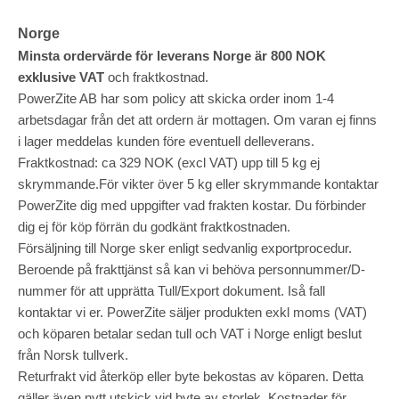
Norge
Minsta ordervärde för leverans Norge är 800 NOK
exklusive VAT
och fraktkostnad.
PowerZite AB har som policy att skicka order inom 1-4
arbetsdagar från det att ordern är mottagen. Om varan ej finns
i lager meddelas kunden före eventuell delleverans.
Fraktkostnad: ca 329 NOK (excl VAT) upp till 5 kg ej
skrymmande.För vikter över 5 kg eller skrymmande kontaktar
PowerZite dig med uppgifter vad frakten kostar. Du förbinder
dig ej för köp förrän du godkänt fraktkostnaden.
Försäljning till Norge sker enligt sedvanlig exportprocedur.
Beroende på frakttjänst så kan vi behöva personnummer/D-
nummer för att upprätta Tull/Export dokument. Iså fall
kontaktar vi er. PowerZite säljer produkten exkl moms (VAT)
och köparen betalar sedan tull och VAT i Norge enligt beslut
från Norsk tullverk.
Returfrakt vid återköp eller byte bekostas av köparen. Detta
gäller även nytt utskick vid byte av storlek. Kostnader för