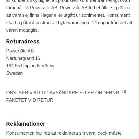
är kundens skyldighet att produkten kommer fram enligt ovan
förbehåll till PowerZite AB. PowerZite AB förbehåller sig rätten
att varan ej finns i lager eller utgått ur sortimentet. Konsument
ska ha påtalat önskan att byta varan inom 14 dagar från det att
varan mottagits.
Returadress
PowerZite AB
Närtunagränd 16
194 55 Upplands Väsby
Sweden
OBS: SKRIV ALLTID AVSÄNDARE ELLER ORDERNR PÅ
PAKETET VID RETUR!
Reklamationer
Konsumenten har rätt att reklamera sin vara, dock måste