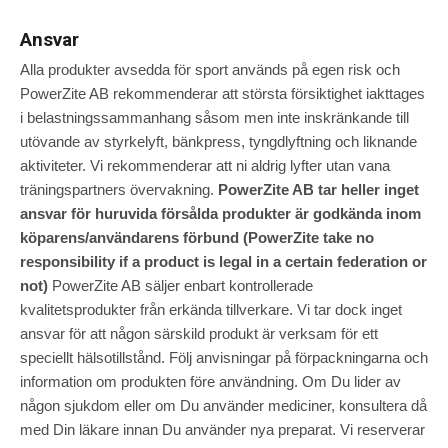
Ansvar
Alla produkter avsedda för sport används på egen risk och
PowerZite AB rekommenderar att största försiktighet iakttages
i belastningssammanhang såsom men inte inskränkande till
utövande av styrkelyft, bänkpress, tyngdlyftning och liknande
aktiviteter. Vi rekommenderar att ni aldrig lyfter utan vana
träningspartners övervakning.
PowerZite AB tar heller inget
ansvar för huruvida försålda produkter är godkända inom
köparens/användarens förbund (PowerZite take no
responsibility if a product is legal in a certain federation or
not)
PowerZite AB säljer enbart kontrollerade
kvalitetsprodukter från erkända tillverkare. Vi tar dock inget
ansvar för att någon särskild produkt är verksam för ett
speciellt hälsotillstånd. Följ anvisningar på förpackningarna och
information om produkten före användning. Om Du lider av
någon sjukdom eller om Du använder mediciner, konsultera då
med Din läkare innan Du använder nya preparat. Vi reserverar