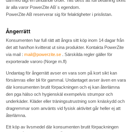
därmed lagt en bindande order. Tills dess att full betalning skett
är alla varor PowerZite AB´s egendom.
PowerZite AB reserverar sig för felaktigheter i prislistan.
Ångerrätt
Konsumenten har full rätt att ångra sitt köp inom 14 dagar från
det att han/hon kvitterat ut sina produkter. Kontakta PowerZite
via mail :
mail@powerzite.se
. Särskilda regler gäller för
exporterade varoro (Norge m.fl)
Undantag för ångerrätt avser en vara som på kort sikt kan
försämras eller bli för gammal. Undantaget avser även en vara
där konsumenten brutit förpackningen och ej kan återlämna
den pga hälso och hygienskäl exempelvis strumpor och
underkäder. Kläder eller träningsutrustning som knäskydd och
dragremmar som använts vid fysisk aktivitet går heller ej att
återlämna.
Ett köp av livsmedel där konsumenten brutit förpackningen