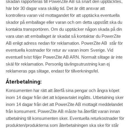
skadan rapporteras till PowerZite AB så snart den upptäcktes,
här bör 30 dagar vara skälig tid. Det är ditt ansvar att
kontrollera varan vid mottagandet för att upptäcka eventuella
skador på emballage eller varan och om detta uppstått ska du
kontakta transportören. Om du upptäcker någon skada på din
vara utan att emballaget är skadat så kontaktar du PowerZite
AB enligt adress nedan för reklamation. PowerZite AB står för
eventuella kostnader för retur av varan inom Sverige. Vid
eventuell tvist följer PowerZite AB ARN. Normalt slitage är inte
skäl för reklamation. Personlig tävlingsutrustning kan ej
reklameras pga slitage, endast för tillverkningsfel.
Återbetalning:
Konsumenten har rätt att återfå sina pengar och ångra köpet
inom 14 dagar från det att köpeavtalet ingåtts. Utbetalning sker
inom 14 dagar från det att PowerZite AB mottagit meddelandet
från konsument. PowerZite AB måste ha återfått varan innan
utbetalning till konsumenten sker. Eventuella returkostnader för
produkten/produkterna som återbetalningen ska ske för står