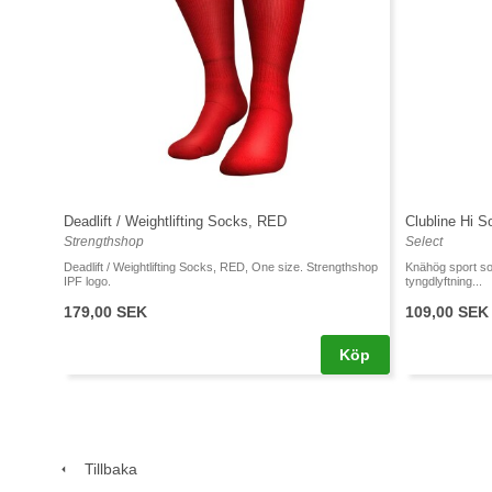
Deadlift / Weightlifting Socks, RED
Clubline Hi S
Strengthshop
Select
Deadlift / Weightlifting Socks, RED, One size. Strengthshop
Knähög sport sock
IPF logo.
tyngdlyftning...
179,00 SEK
109,00 SEK
Köp
Tillbaka