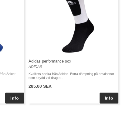
Adidas performance sox
ADIDAS
från Select
Kvalitets socka från Adidas. Extra dämpning på smalbenet
som skydd vid drag o...
285,00 SEK