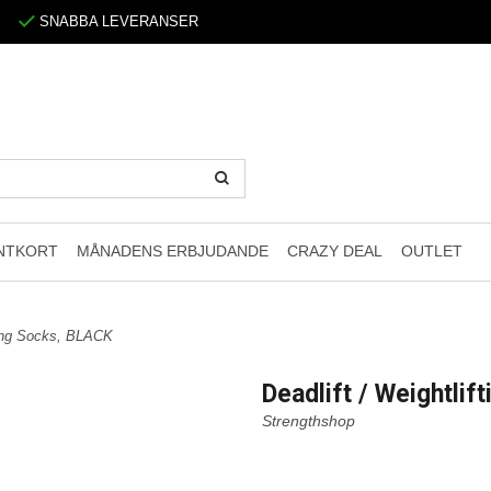
SNABBA LEVERANSER
NTKORT
MÅNADENS ERBJUDANDE
CRAZY DEAL
OUTLET
fting Socks, BLACK
Deadlift / Weightli
Strengthshop