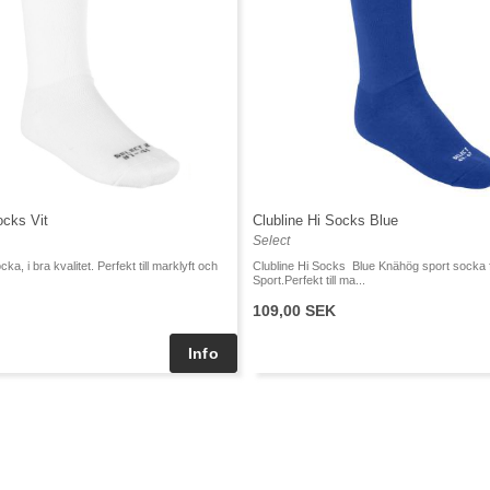
ocks Vit
Clubline Hi Socks Blue
Select
a, i bra kvalitet. Perfekt till marklyft och
Clubline Hi Socks Blue Knähög sport socka 
Sport.Perfekt till ma...
109,00 SEK