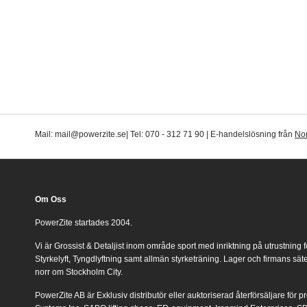
Mail: mail@powerzite.se| Tel: 070 - 312 71 90 | E-handelslösning från
Nor
Om Oss
PowerZite startades 2004.
Vi är Grossist & Detaljist inom område sport med inriktning på utrustning f
Styrkelyft, Tyngdlyftning samt allmän styrketräning. Lager och firmans sä
norr om Stockholm City.
PowerZite AB är Exklusiv distributör eller auktoriserad återförsäljare för 