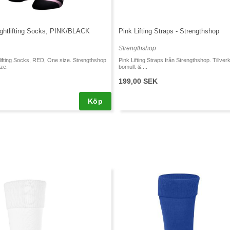
ightlifting Socks, PINK/BLACK
Pink Lifting Straps - Strengthshop
Strengthshop
tlifting Socks, RED, One size. Strengthshop
Pink Lifting Straps från Strengthshop. Tillverk
ze.
bomull. & ...
199,00 SEK
Köp