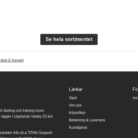
Se hela sortimentet
disk E-handel
Länkar
Fö
Start
In
Om oss
ör tävling och träning inom
Köpvillkor
te ligger i Upplands Väsby 25 km
Betalning & Leverans
Kundtjänst
produkter från bl.a TITAN Support