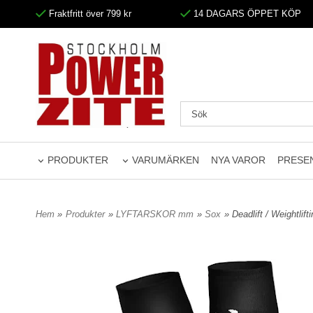
Fraktfritt över 799 kr
14 DAGARS ÖPPET KÖP
PRODUKTER
VARUMÄRKEN
NYA VAROR
PRESE
Hem
»
Produkter
»
LYFTARSKOR mm
»
Sox
» Deadlift / Weightli