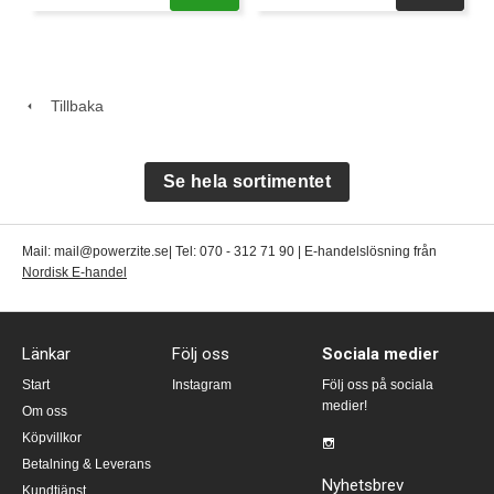
Tillbaka
Se hela sortimentet
Mail: mail@powerzite.se| Tel: 070 - 312 71 90 | E-handelslösning från
Nordisk E-handel
Länkar
Följ oss
Sociala medier
Start
Instagram
Följ oss på sociala
medier!
Om oss
Köpvillkor
Betalning & Leverans
Nyhetsbrev
Kundtjänst