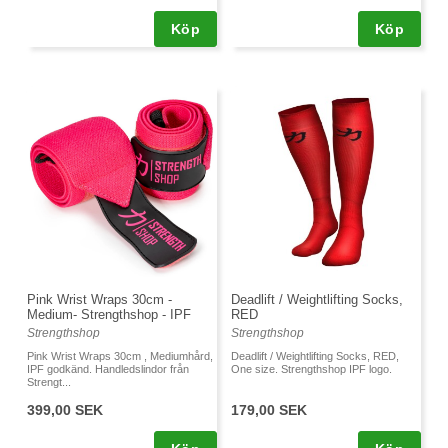
Köp
Köp
Pink Wrist Wraps 30cm -
Deadlift / Weightlifting Socks,
Medium- Strengthshop - IPF
RED
Strengthshop
Strengthshop
Pink Wrist Wraps 30cm , Mediumhård,
Deadlift / Weightlifting Socks, RED,
IPF godkänd. Handledslindor från
One size. Strengthshop IPF logo.
Strengt...
399,00 SEK
179,00 SEK