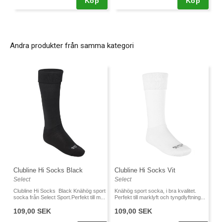
Köp
Köp
Andra produkter från samma kategori
Clubline Hi Socks Vit
Clubline Hi Socks Black
Select
Select
Knähög sport socka, i bra kvalitet.
Clubline Hi Socks Black Knähög sport
Perfekt till marklyft och tyngdlyftning...
socka från Select Sport.Perfekt till m...
109,00 SEK
109,00 SEK