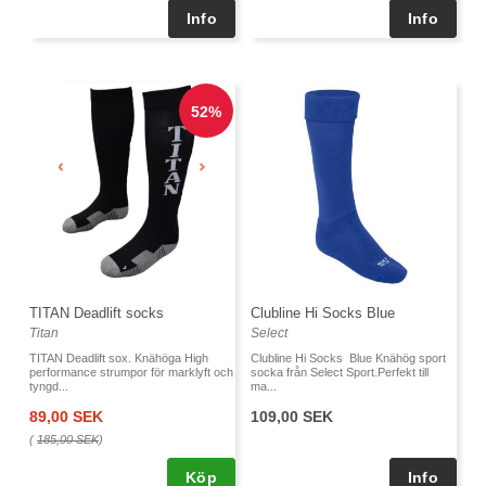
TITAN Deadlift socks
Clubline Hi Socks Blue
Titan
Select
TITAN Deadlift sox. Knähöga High
Clubline Hi Socks Blue Knähög sport
performance strumpor för marklyft och
socka från Select Sport.Perfekt till
tyngd...
ma...
89,00 SEK
109,00 SEK
(
185,00 SEK
)
Köp