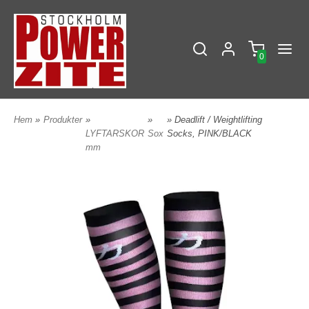
0
Hem
»
Produkter
»
»
» Deadlift / Weightlifting
LYFTARSKOR
Sox
Socks, PINK/BLACK
mm