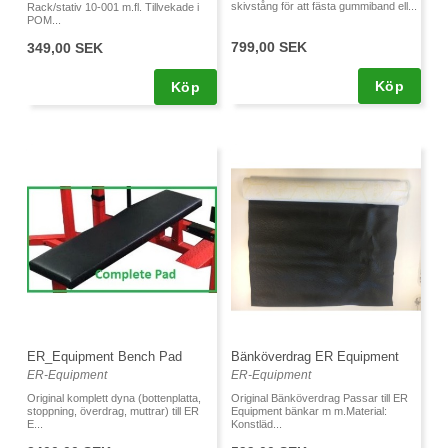
skivstång för att fästa gummiband ell...
Rack/stativ 10-001 m.fl. Tillvekade i
POM...
799,00 SEK
349,00 SEK
Köp
Köp
ER_Equipment Bench Pad
Bänköverdrag ER Equipment
ER-Equipment
ER-Equipment
Original komplett dyna (bottenplatta,
Original Bänköverdrag Passar till ER
stoppning, överdrag, muttrar) till ER
Equipment bänkar m m.Material:
E...
Konstläd...