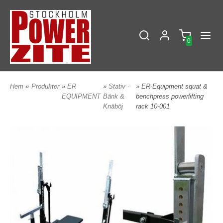
0
Hem
»
Produkter
»
ER
»
Stativ -
» ER-Equipment squat &
EQUIPMENT
Bänk &
benchpress powerlifting
Knäböj
rack 10-001