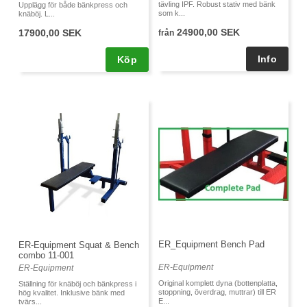
tävling IPF. Robust stativ med bänk
Upplägg för både bänkpress och
som k...
knäböj. L...
24900,00 SEK
17900,00 SEK
från
Köp
ER_Equipment Bench Pad
ER-Equipment Squat & Bench
combo 11-001
ER-Equipment
ER-Equipment
Original komplett dyna (bottenplatta,
Ställning för knäböj och bänkpress i
stoppning, överdrag, muttrar) till ER
hög kvalitet. Inklusive bänk med
E...
tvärs...