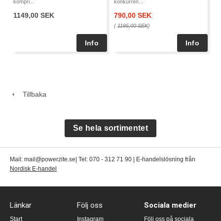
kompri...
konkurren...
1149,00 SEK
790,00 SEK
(
1195,00 SEK
)
Tillbaka
Se hela sortimentet
Mail: mail@powerzite.se| Tel: 070 - 312 71 90 | E-handelslösning från
Nordisk E-handel
Länkar
Följ oss
Sociala medier
Start
Instagram
Följ oss på sociala