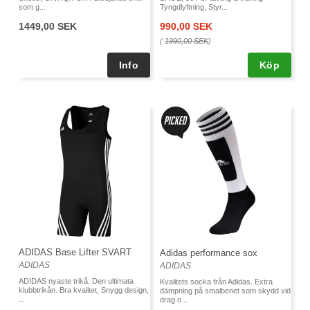
som g...
Tyngdlyftning, Styr...
1449,00 SEK
990,00 SEK
(
1990,00 SEK
)
Köp
ADIDAS Base Lifter SVART
Adidas performance sox
ADIDAS
ADIDAS
ADIDAS nyaste trikå. Den ultimata
Kvalitets socka från Adidas. Extra
klubbtrikån. Bra kvalitet, Snygg design,
dämpning på smalbenet som skydd vid
...
drag o...