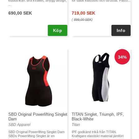
klubbtrikån. Bra kvalitet, Snygg design,
för både klassiskt och utrustat. Passf...
...
690,00 SEK
719,00 SEK
(
899,00 SEK
)
Köp
SBD Original Powerlifting Singlet
TITAN Singlet, Triumph, IPF,
Dam
Black-White
SBD Apparel
Titan
SBD Original Powerlifting Singlet Dam
IPF godkänd trikå från TITAN.
SBDs Powerlifting Singlet är en
Kraftigare elastiskt material jämfört