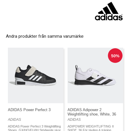
Andra produkter från samma varumärke
ADIDAS Power Perfect 3
ADIDAS Adipower 2
Weightlifting shoe, White, 36
ADIDAS
ADIDAS
ADIDAS Power Perfect 3 Weightlifting
ADIPOWER WEIGHTLIFTING II
Shoes, GX/HQ/FU/IH Stödjande skor
SHOE, 36 För tävling & träning